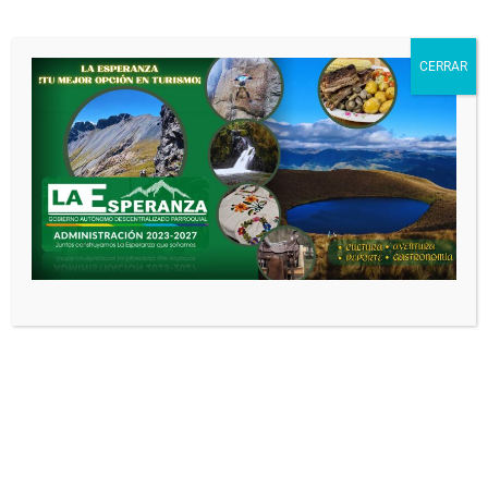
CONVENIO DE
CERRAR
COOPERACIÓN
INTERINSTITUCIONAL
ENTRE EL INSTITUTO
SUPERIOR TECNOLÓGICO
ITCA Y EI GOBIERNO
AUTÓNOMO
DESCENTRALIZADO
PARROQUIAL RURAL
LAESPERANZA
ADministracion GAD
3 meses
atrás
0
CONVENIO DE
COOPERACIÓN TÉCNICO
ECONÓMICO No. PD-01-
10D01-31290-D ENTRE EL