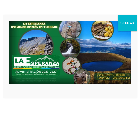
Noticias relacionadas
CONVENIO DE
CERRAR
COOPERACIÓN
INTERINSTITUCIONAL
ENTRE EL INSTITUTO
SUPERIOR TECNOLÓGICO
ITCA Y EI GOBIERNO
AUTÓNOMO
DESCENTRALIZADO
PARROQUIAL RURAL
LAESPERANZA
ADministracion GAD
3 meses
atrás
0
CONVENIO DE
COOPERACIÓN TÉCNICO
ECONÓMICO No. PD-01-