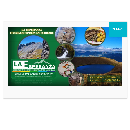
Noticias relacionadas
CERRAR
CONVENIO DE
COOPERACIÓN
INTERINSTITUCIONAL
ENTRE EL INSTITUTO
SUPERIOR TECNOLÓGICO
ITCA Y EI GOBIERNO
AUTÓNOMO
DESCENTRALIZADO
PARROQUIAL RURAL
LAESPERANZA
ADministracion GAD
3 meses
atrás
0
CONVENIO DE